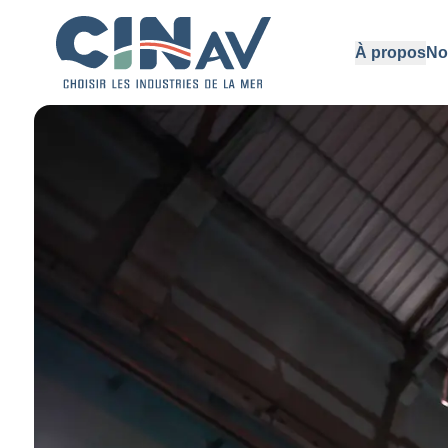
À propos
No