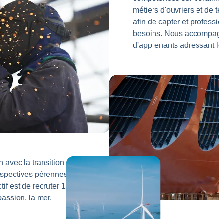
métiers d'ouvriers et de 
afin de capter et professi
besoins. Nous accompag
d'apprenants adressant l
n avec la transition
rspectives pérennes,
if est de recruter 10
assion, la mer.