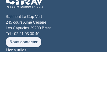
Bâtiment Le Cap Vert
245 cours Aimé Césaire
Les Capucins 29200 Brest
Tél : 02 21 03 00 40
Nous contacter
Liens utiles
Ressources et médias
Nos adhérents
Labelliser ma formation
Mon campus en ligne
Suivez-nous
Mentions légales
- Copyright 2023 CINav -
Design & développement par Lumy.