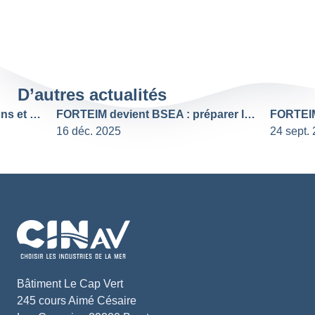
D’autres actualités
FORTEIM – Thème 4 : Pollutions et déchets
FORTEIM devient BSEA : préparer les talents de demain aux enjeux écoénergétiques
16 déc. 2025
24 sept.
Bâtiment Le Cap Vert
245 cours Aimé Césaire