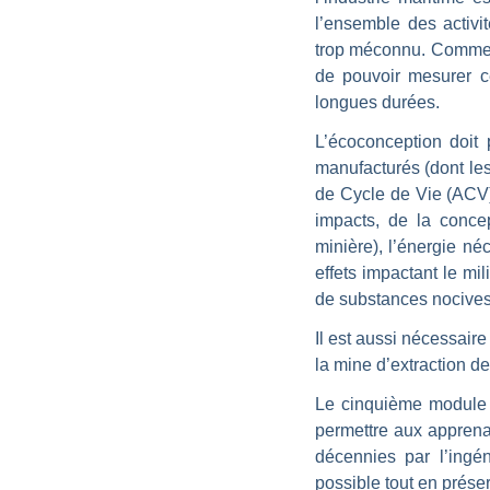
l’ensemble des activit
trop méconnu. Comment 
de pouvoir mesurer ce
longues durées.
L’écoconception doit 
manufacturés (dont les 
de Cycle de Vie (ACV) 
impacts, de la conce
minière), l’énergie né
effets impactant le mil
de substances nocives 
Il est aussi nécessair
la mine d’extraction de
Le cinquième module d
permettre aux apprena
décennies par l’ingé
possible tout en prés