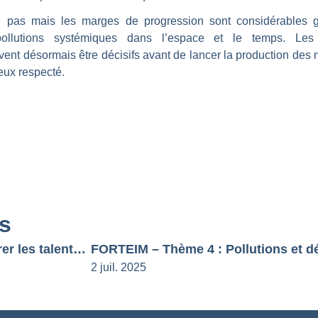
te pas mais les marges de progression sont considérables 
ollutions systémiques dans l’espace et le temps. Les i
nt désormais être décisifs avant de lancer la production des n
eux respecté.
és
FORTEIM devient BSEA : préparer les talents de demain aux enjeux écoénergétiques
FORTEIM – Thème 4 : Pollutions et d
2 juil. 2025