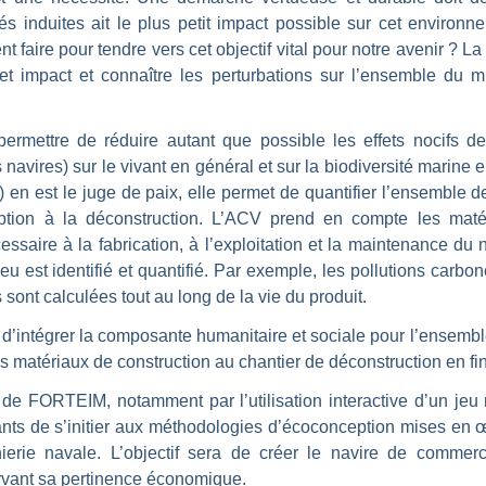
és induites ait le plus petit impact possible sur cet environn
faire pour tendre vers cet objectif vital pour notre avenir ? L
t impact et connaître les perturbations sur l’ensemble du mi
permettre de réduire autant que possible les effets nocifs d
navires) sur le vivant en général et sur la biodiversité marine e
en est le juge de paix, elle permet de quantifier l’ensemble de
ption à la déconstruction. L’ACV prend en compte les matéri
cessaire à la fabrication, à l’exploitation et la maintenance du
ieu est identifié et quantifié. Par exemple, les pollutions carbon
sont calculées tout au long de la vie du produit.
e d’intégrer la composante humanitaire et sociale pour l’ensembl
s matériaux de construction au chantier de déconstruction en fin
e FORTEIM, notamment par l’utilisation interactive d’un jeu 
nts de s’initier aux méthodologies d’écoconception mises en
nierie navale. L’objectif sera de créer le navire de commer
ervant sa pertinence économique.