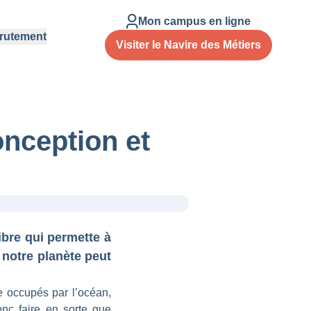
Mon campus en ligne
rutement
Visiter le Navire des Métiers
nception et
ibre qui permette à
notre planète peut
e occupés par l’océan,
onc faire en sorte que