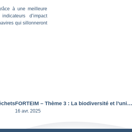
grâce à une meilleure
ndicateurs d’impact
avires qui sillonneront
échets
FORTEIM – Thème 3 : La biodiversité et l’unité du vivant, la biosphère m
16 avr. 2025