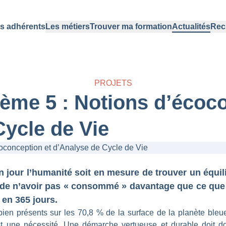
s adhérents
Les métiers
Trouver ma formation
Actualités
Rec
PROJETS
me 5 : Notions d’écoco
Cycle de Vie
un jour l’humanité soit en mesure de trouver un équil
e de n’avoir pas « consommé » davantage que ce que 
 en 365 jours.
bien présents sur les 70,8 % de la surface de la planète bleu
est une nécessité. Une démarche vertueuse et durable doit d